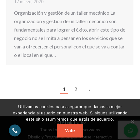
17 marzo, 2020
Organización y gestión de un taller mecánico La
organización y gestión de un taller mecánico son
fundamentales para lograr el éxito, abrir este tipo de
negocio no se limita a pensar en los servicios que se
van a ofrecer, en el personal con el que se va a contar
o el local en el que…
1
2
→
Utilizamos cookies para asegurar que damos la mejor
experiencia al usuario en nuestra web. Si sigues utilizando
este sitio asumiremos que estás de acuerdo.
2019 Link Trade.-
Todos Los Derechos Reservados
Vale
Diseño y Programación por
Mouse Interactivo