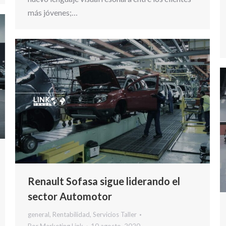
más jóvenes;…
Renault Sofasa sigue liderando el
sector Automotor
general
,
Rentabilidad
,
Servicios Taller