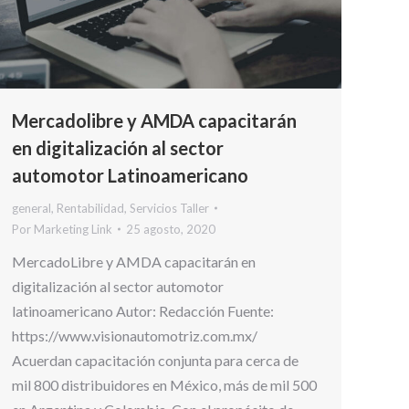
Mercadolibre y AMDA capacitarán
en digitalización al sector
automotor Latinoamericano
general
,
Rentabilidad
,
Servicios Taller
Por
Marketing Link
25 agosto, 2020
MercadoLibre y AMDA capacitarán en
digitalización al sector automotor
latinoamericano Autor: Redacción Fuente:
https://www.visionautomotriz.com.mx/
Acuerdan capacitación conjunta para cerca de
mil 800 distribuidores en México, más de mil 500