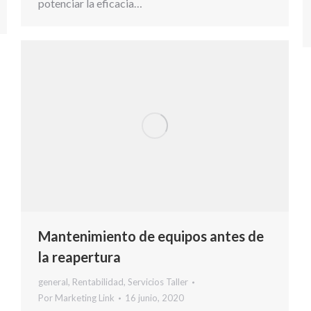
potenciar la eficacia…
Mantenimiento de equipos antes de
la reapertura
general
,
Rentabilidad
,
Servicios Taller
Por
Marketing Link
16 junio, 2020