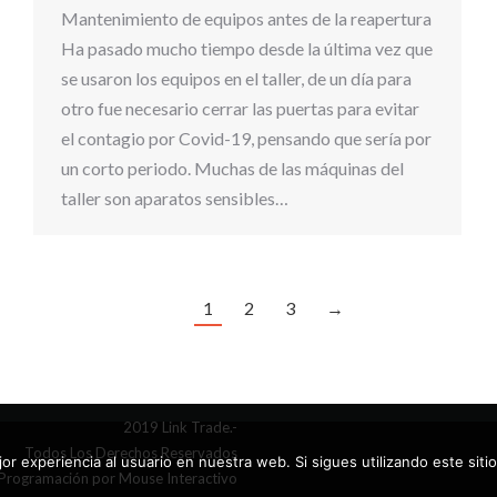
Mantenimiento de equipos antes de la reapertura
Ha pasado mucho tiempo desde la última vez que
se usaron los equipos en el taller, de un día para
otro fue necesario cerrar las puertas para evitar
el contagio por Covid-19, pensando que sería por
un corto periodo. Muchas de las máquinas del
taller son aparatos sensibles…
1
2
3
→
2019 Link Trade.-
Todos Los Derechos Reservados
or experiencia al usuario en nuestra web. Si sigues utilizando este si
 Programación por
Mouse Interactivo