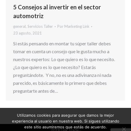
5 Consejos al invertir en el sector
automotriz
general
,
Servicios Taller
Por
Marketing Link
23 agosto, 2021
Si estás pensando en montar tu súper taller debes
tomar en cuenta un consejo que le gusta mucho a
nuestros expertos: Lo que quiero es lo que necesito.
¿Lo que quiero es lo que necesito? Estarás
preguntándote. Y no, no es una adivinanza ni nada
parecido, es básicamente lo primero que debes
preguntarte antes de…
Utilizamos cookies para asegurar que damos la mejor
experiencia al usuario en nuestra web. Si sigues utilizando
este sitio asumiremos que estás de acuerdo.
2019 Link Trade.-