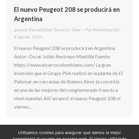
El nuevo Peugeot 208 se producirá en
Argentina
general
,
Rentabilidad
,
Servicios Taller
Por
Marketing Link
4 agosto, 2020
El nuevo Peugeot 208 se producirá en Argentina
Autor: Óscar Julián Restrepo Mantilla Fuente:
https://www.elcarrocolombiano.com/ La gran
inversión que el Grupo PSA realizó en la planta de El
Palomar, en cercanías de Buenos Aires la convirtió
en una de las mejores del conglomerado francés a
nivel mundial. Allí ‘arrancó’ el nuevo Peugeot 208 el
viernes…
Utilizamos cookies para asegurar que damos la mejor
experiencia al usuario en nuestra web. Si sigues utilizando