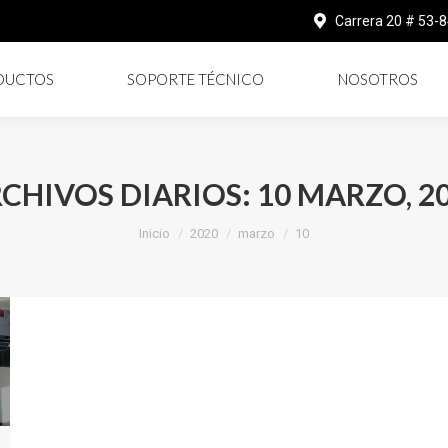
Carrera 20 # 53-
DUCTOS
SOPORTE TÉCNICO
NOSOTROS
CHIVOS DIARIOS:
10 MARZO, 2
Estás aquí:
Inicio
2020
marzo
10