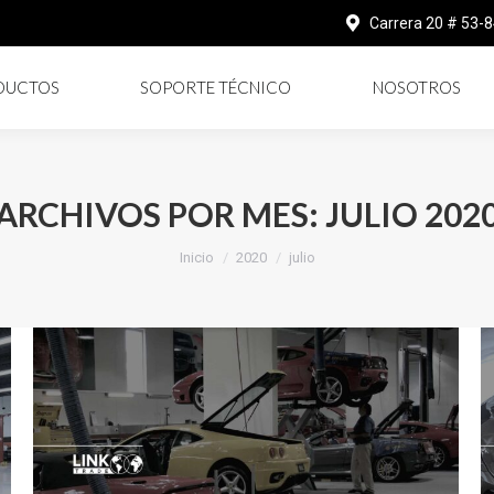
Carrera 20 # 53-
DUCTOS
SOPORTE TÉCNICO
NOSOTROS
ARCHIVOS POR MES:
JULIO 202
Estás aquí:
Inicio
2020
julio