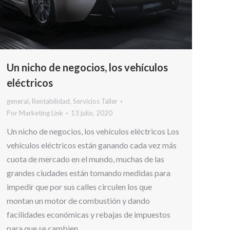
Un nicho de negocios, los vehículos
eléctricos
general
,
Rentabilidad
,
Servicios Taller
Por
Marketing Link
13 julio, 2020
Un nicho de negocios, los vehículos eléctricos Los
vehículos eléctricos están ganando cada vez más
cuota de mercado en el mundo, muchas de las
grandes ciudades están tomando medidas para
impedir que por sus calles circulen los que
montan un motor de combustión y dando
facilidades económicas y rebajas de impuestos
para que se cambien…